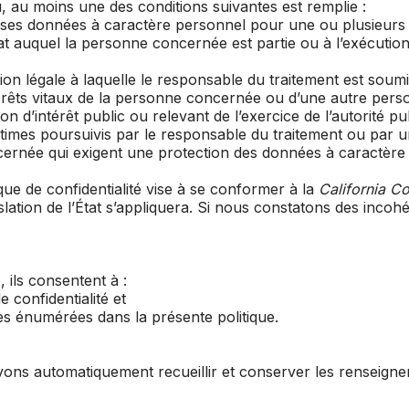
où, au moins une des conditions suivantes est remplie :
ses données à caractère personnel pour une ou plusieurs fi
trat auquel la personne concernée est partie ou à l’exécuti
ion légale à laquelle le responsable du traitement est soumi
térêts vitaux de la personne concernée ou d’une autre pers
on d’intérêt public ou relevant de l’exercice de l’autorité pu
gitimes poursuivis par le responsable du traitement ou par u
ncernée qui exigent une protection des données à caractèr
tique de confidentialité vise à se conformer à la
California C
gislation de l’État s’appliquera. Si nous constatons des inc
, ils consentent à :
 confidentialité et
nées énumérées dans la présente politique.
uvons automatiquement recueillir et conserver les renseigne