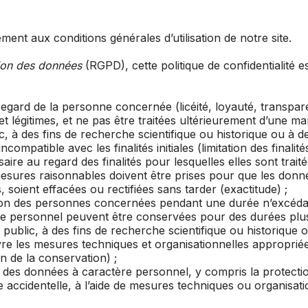
ement aux conditions générales d’utilisation de notre site.
tion des données
(RGPD), cette politique de confidentialité 
 regard de la personne concernée (licéité, loyauté, transpar
et légitimes, et ne pas être traitées ultérieurement d’une ma
lic, à des fins de recherche scientifique ou historique ou à de
patible avec les finalités initiales (limitation des finalités
saire au regard des finalités pour lesquelles elles sont trai
s mesures raisonnables doivent être prises pour que les don
s, soient effacées ou rectifiées sans tarder (exactitude) ;
ion des personnes concernées pendant une durée n’excédant
tère personnel peuvent être conservées pour des durées plu
t public, à des fins de recherche scientifique ou historique o
 les mesures techniques et organisationnelles appropriées 
on de la conservation) ;
 des données à caractère personnel, y compris la protection 
e accidentelle, à l’aide de mesures techniques ou organisatio