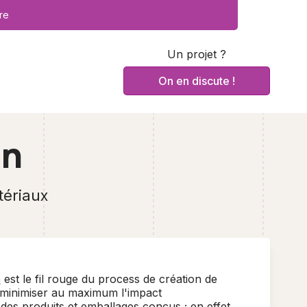
re
Un projet ?
On en discute !
gn
tériaux
n
est le fil rouge du process de création de
à minimiser au maximum l'impact
es produits et emballages conçus ; en effet,