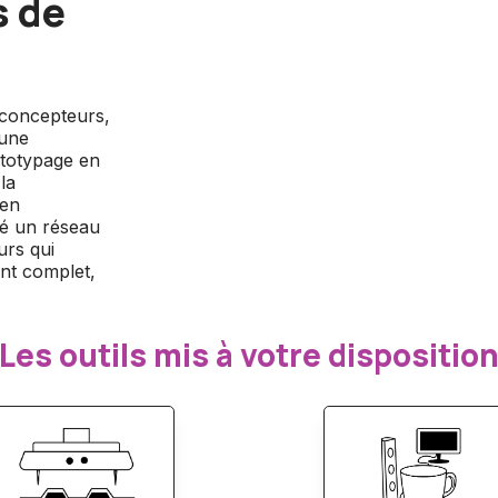
s de
 concepteurs,
'une
rototypage en
la
 en
pé un réseau
urs qui
nt complet,
Les outils mis à votre dispositio