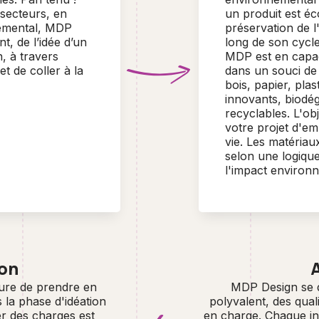
secteurs, en
un produit est éc
nemental, MDP
préservation de l
t, de l’idée d’un
long de son cycle
n, à travers
MDP est en capaci
t de coller à la
dans un souci de
bois, papier, pla
innovants, biodég
recyclables. L'obj
votre projet d'em
vie. Les matériau
selon une logiqu
l'impact environ
ion
ure de prendre en
MDP Design se d
 la phase d'idéation
polyvalent, des qual
ier des charges est
en charge. Chaque ini