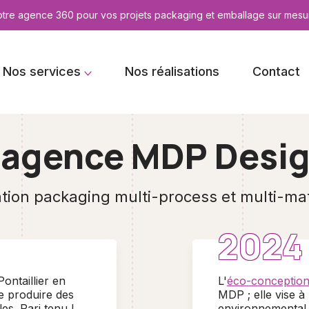
otre agence 360 pour vos projets packaging et emballage sur mesu
Nos services
Nos réalisations
Contact
'agence MDP Desi
tion packaging multi-process et multi-ma
2024
ontaillier en
L'
éco-conceptio
e produire des
MDP ; elle vise 
es. Pari tenu !
environnemental d