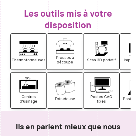
Les outils mis à votre
disposition
Presses à
Thermoformeuses
Scan 3D portatif
Imprim
découpe
Centres
Postes CAO
Extrudeuse
Postes 
d'usinage
fixes
Ils en parlent mieux que nous