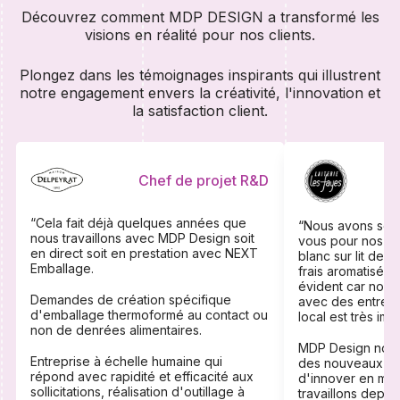
Découvrez comment MDP DESIGN a transformé les
visions en réalité pour nos clients.
Plongez dans les témoignages inspirants qui illustrent
notre engagement envers la créativité, l'innovation et
la satisfaction client.
Chef de projet R&D
Re
“Cela fait déjà quelques années que
“Nous avons souh
nous travaillons avec MDP Design soit
vous pour nos e
en direct soit en prestation avec NEXT
blanc sur lit de 
Emballage.
frais aromatisés.
évident car nous 
Demandes de création spécifique
avec des entrepr
d'emballage thermoformé au contact ou
local est très im
non de denrées alimentaires.
MDP Design nous
Entreprise à échelle humaine qui
des nouveaux pro
répond avec rapidité et efficacité aux
d'innover en mat
sollicitations, réalisation d'outillage à
travaillons depu