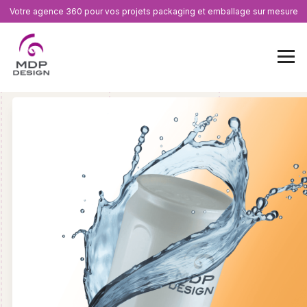
Votre agence 360 pour vos projets packaging et emballage sur mesure