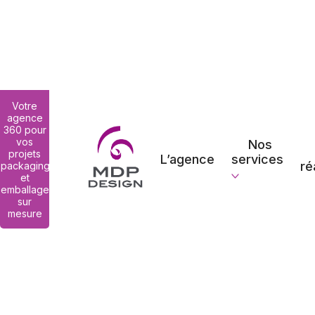
Votre
agence
360 pour
vos
Nos
projets
L’agence
services
ré
packaging
et
emballage
sur
mesure